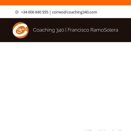
+34 606 840 555 | correo@coaching340.com
Coaching 340 | Francisco RamoSolera