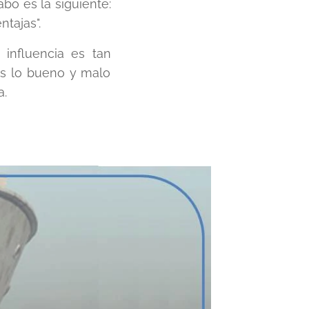
bo es la siguiente:
tajas".
 influencia es tan
os lo bueno y malo
a.